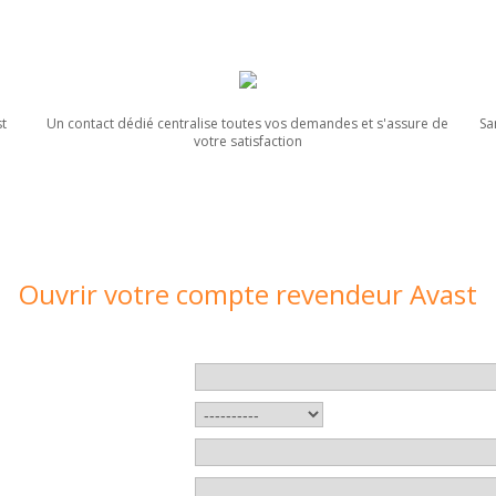
st
Un contact dédié centralise toutes vos demandes et s'assure de
Sa
votre satisfaction
Ouvrir votre compte revendeur Avast