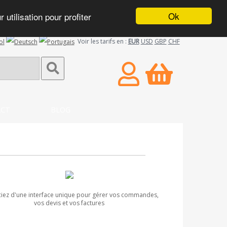
Ok
utilisation pour profiter
Voir les tarifs en :
EUR
USD
GBP
CHF
CT
BLOG
ciez d'une interface unique pour gérer vos commandes,
vos devis et vos factures