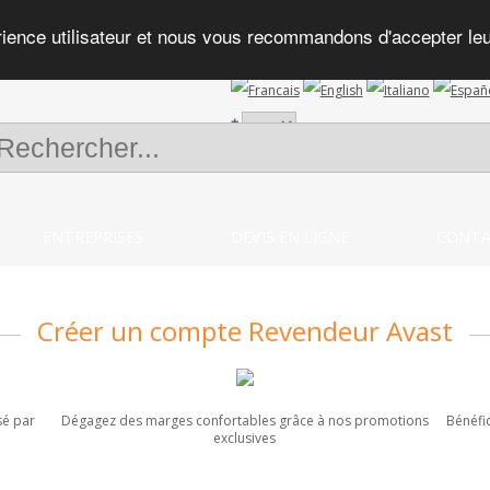
rience utilisateur et nous vous recommandons d'accepter leur 
+
ENTREPRISES
DEVIS EN LIGNE
CONTA
Créer un compte Revendeur Avast
sé par
Dégagez des marges confortables grâce à nos promotions
Bénéfi
exclusives