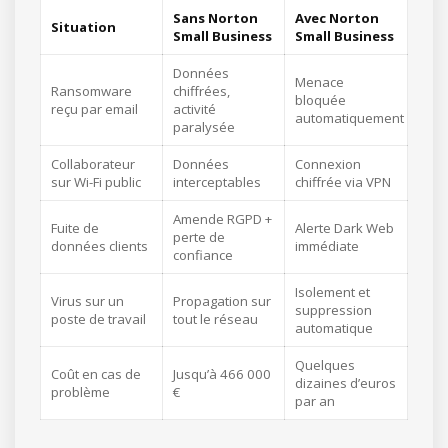
Sans Norton
Avec Norton
Situation
Small Business
Small Business
Données
Menace
Ransomware
chiffrées,
bloquée
reçu par email
activité
automatiquement
paralysée
Collaborateur
Données
Connexion
sur Wi-Fi public
interceptables
chiffrée via VPN
Amende RGPD +
Fuite de
Alerte Dark Web
perte de
données clients
immédiate
confiance
Isolement et
Virus sur un
Propagation sur
suppression
poste de travail
tout le réseau
automatique
Quelques
Coût en cas de
Jusqu’à 466 000
dizaines d’euros
problème
€
par an