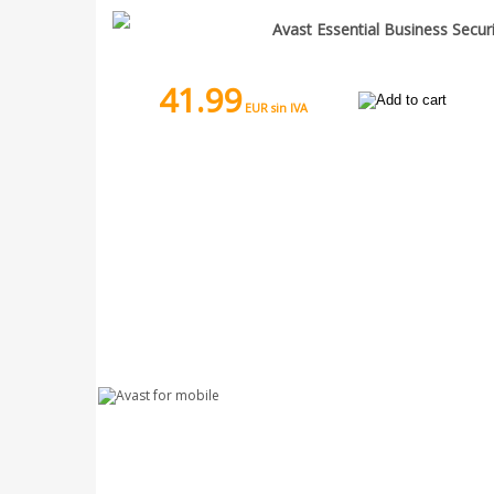
Avast Essential Business Secur
41.99
EUR sin IVA
La protección más popular para PC,
Mac y la red doméstica.