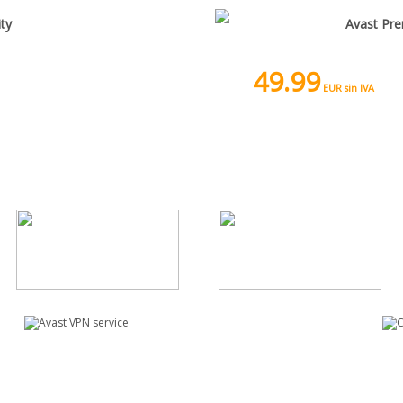
ity
Avast Pre
49.99
EUR sin IVA