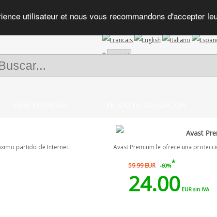
rience utilisateur et nous vous recommandons d'accepter leur 
+
PARA EMPRESAS
PRECIO DE COTIZACIÓN
Avast Pr
áximo partido de Internet.
Avast Premium le ofrece una protecci
*
59.99 EUR
-60%
24.00
EUR sin IVA