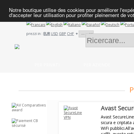
Notre boutique utilise des cookies pour améliorer l'exp
d'accepter leur utilisation pour profiter pleinement de vo
prezzi in :
EUR
USD
GBP
CHF
+
PER PRIVATI
PER AZIENDE
P
Avast Secu
Avast SecureLin
sicura e criptata
WiFi pubblici.All'
caffè, queste reti