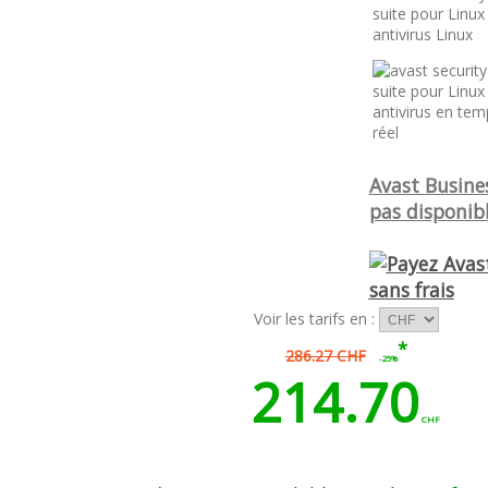
Avast Busines
pas disponibl
Voir les tarifs en :
*
286.27 CHF
-25%
214.70
CHF