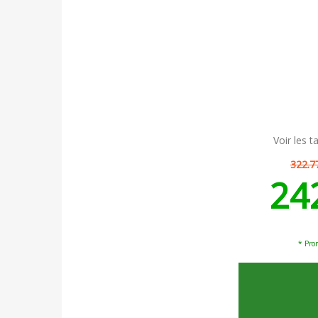
Voir les ta
322.7
24
* Prom