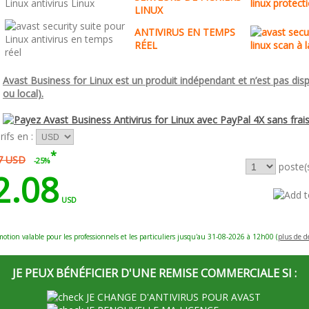
LINUX
ANTIVIRUS EN TEMPS
RÉEL
Avast Business for Linux est un produit indépendant et n’est pas dis
ou local).
rifs en :
*
7 USD
-25%
poste(
2.08
USD
otion valable pour les professionnels et les particuliers jusqu'au 31-08-2026 à 12h00 (
plus de dé
JE PEUX BÉNÉFICIER D'UNE REMISE COMMERCIALE SI :
JE CHANGE D'ANTIVIRUS POUR AVAST